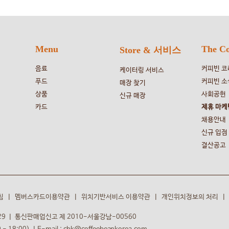
Menu
The Co
Store & 서비스
음료
커피빈 코
케이터링 서비스
푸드
커피빈 소
매장 찾기
상품
사회공헌
신규 매장
카드
제휴 마케
채용안내
신규 입점
결산공고
침
ㅣ
멤버스카드이용약관
ㅣ
위치기반서비스 이용약관
ㅣ
개인위치정보의 처리
ㅣ
29
ㅣ
통신판매업신고 제 2010-서울강남-00560