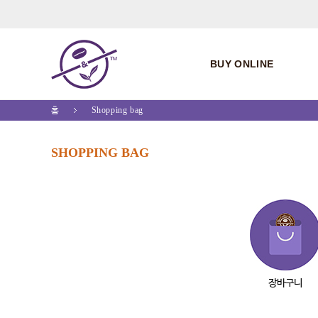
BUY ONLINE
홈
Shopping bag
SHOPPING BAG
장바구니