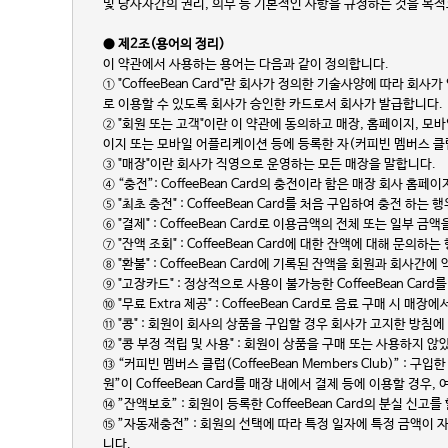
및 당사자간의 권리, 의무 등 기본적인 사항을 규정하는 것을 목적
● 제2조(용어의 정리)
이 약관에서 사용하는 용어는 다음과 같이 정의합니다.
① "CoffeeBean Card"란 회사가 정의한 기술사양에 따라 회
로 이용할 수 있도록 회사가 승인한 카드로서 회사가 발급합니다.
② "회원 또는 고객"이란 이 약관에 동의하고 매장, 홈페이지, 모바
이지 또는 모바일 어플리케이션 등에 등록한 자(커피빈 멤버스 클
③ "매장"이란 회사가 직영으로 운영하는 모든 매장을 말합니다.
④ “충전”: CoffeeBean Card의 충전이라 함은 매장 회사 
⑤ "최초 충전" : CoffeeBean Card를 처음 구입하여 충전 하는
⑥ "결제" : CoffeeBean Card로 이용금액의 전체 또는 일부 
⑦ "잔액 조회" : CoffeeBean Card에 대한 잔액에 대해 문의하
⑧ "환불" : CoffeeBean Card에 기록된 잔액을 회원과 회
⑨ "고장카드" : 정상적으로 사용이 불가능한 CoffeeBean Card
⑩ "무료 Extra 제공" : CoffeeBean Card로 음료 구매
⑪ "콩" : 회원이 회사의 상품을 구입할 경우 회사가 고지한 방침에 따
⑫ "콩 부정 적립 및 사용" : 회원이 상품을 구매 또는 사용하지
⑬ “커피빈 멤버스 클럽(CoffeeBean Members Club)” 
원”이 CoffeeBean Card를 매장 내에서 결제 등에 이용할 경
⑭ ”잔액보호” : 회원이 등록한 CoffeeBean Card의 분실 신
⑮ ”자동재충전” : 회원의 선택에 따라 특정 일자에 특정 금액이
니다.