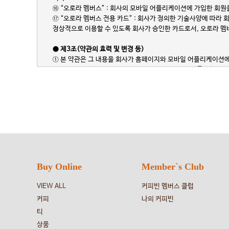
⑯ “오로라 멤버스” : 회사의 모바일 어플리케이션에 가입한 회
⑰ “오로라 멤버스 전용 카드” : 회사가 정의한 기술사양에 따라 회사
정상적으로 이용할 수 있도록 회사가 승인한 카드로서, 오로라 멤
● 제3조(약관의 효력 및 변경 등)
① 본 약관은 그 내용을 회사가 홈페이지와 모바일 어플리케이션에 게
② 회사는 전자상거래 등에서의 소비자보호에 관한 법률, 약관의 
는 범위에서 본 약관을 개정할 수 있습니다. ③ 본 약관은 수시로
사실과 개정된 내용 등을 홈페이지 내 게시하는 방법 등으로 관련
며, 관련법령의 개정이나 관련제도의 개선, 감독기관의 권고 등으
④ 본 조의 규정에 의하여 개정된 약관은 원칙적으로 그 변경되는
⑤ 회원이 변경된 약관 사항에 동의하지 않을 경우, 약관의 효력 발
개정과 관련하여 효력 발생일 전일까지 이의를 제기하지 않는 경
● 제4조(약관 외 준칙)
이 약관에서 정하지 아니한 사항과 이 약관의 해석에 관하여는 관
Buy Online
Member`s Club
제 2 장 Coffee Bean Card 서비스
VIEW ALL
커피빈 멤버스 클럽
커피
나의 커피빈
● 제5조(목적별 이용)
티
① 선불전자지급수단(선불카드)으로의 CoffeeBean Card
상품