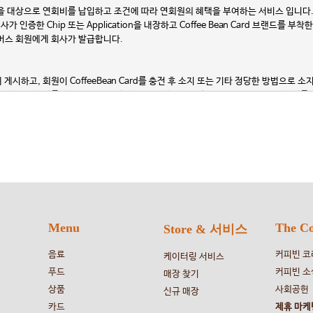
원을 대상으로 연회비를 납입하고 조건에 따라 연회원의 혜택을 부여하는 서비스 입니다
가 인증한 Chip 또는 Application을 내장하고 Coffee Bean Card 브랜
버스 회원에게 회사가 발급합니다.
시하고, 회원이 CoffeeBean Card를 충전 후 소지 또는 기타 정당한 방법으로
규제에 관한 법률, 전자거래기본법, 전자서명법, 정보통신망 이용촉진 등에 관한 법률,
 변경될 수 있으며 회사가 약관을 변경하고자 할 경우에는 개정된 약관을 적용하고자 하
 법령에 의거하여 회원에게 고지합니다. 다만, 회원에게 불리한 내용으로 약관을 개정
로 인하여 긴급히 이 약관을 변경할 경우에는 즉시 이를 홈페이지에 게시합니다.
 약관의 효력 발생일로부터 장래를 향하여 유효합니다.
생 전일까지 서비스 이용을 중단하거나 회원탈퇴 또는 등록된 CoffeeBean Card를
우에는 개정된 약관에 동의한 것으로 간주합니다.
계 법령 또는 상관례에 따릅니다.
Menu
The Co
Store & 서비스
음료
커피빈 코
케이터링 서비스
푸드
커피빈 소
매장 찾기
상품
사회공헌
신규 매장
카드
제휴 마케