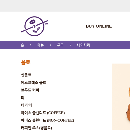
BUY ONLINE
홈
메뉴
푸드
베이커리
음료
신음료
에스프레소 음료
브루드 커피
티
티 라떼
아이스 블렌디드 (COFFEE)
아이스 블렌디드 (NON-COFFEE)
커피빈 주스(병음료)