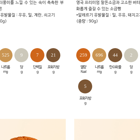
터풍미를 느낄 수 있는 속이 촉촉한 부
영국 프리미엄 말돈소금과 고소한 버터
콘
화롭게 즐길 수 있는 소금빵
유발물질 : 우유, 밀, 계란, 쇠고기
*알레르기 유발물질 : 밀, 우유, 돼지
10g)
(중량 : 90g)
525
9
7
21
259
696
44
2
나트륨
당
단백질
포화지방
열량
나트륨
탄수화물
당
mg
g
g
g
Kcal
mg
g
g
5
포화지방
g