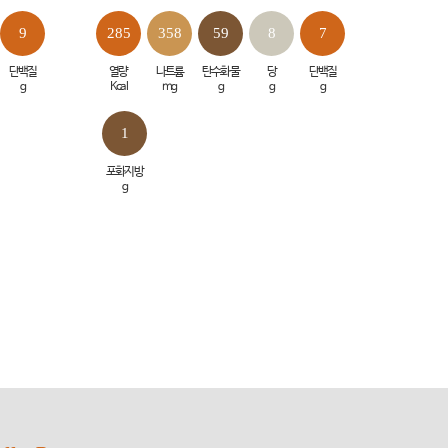
9
285
358
59
8
7
단백질
열량
나트륨
탄수화물
당
단백질
g
Kcal
mg
g
g
g
1
포화지방
g