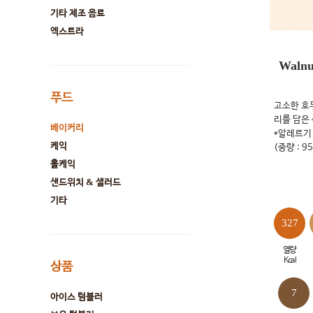
기타 제조 음료
엑스트라
Walnu
푸드
고소한 호
리를 담은
베이커리
*알레르기 
케익
(중량 : 95
홀케익
샌드위치 & 샐러드
기타
327
열량
Kcal
상품
7
아이스 텀블러