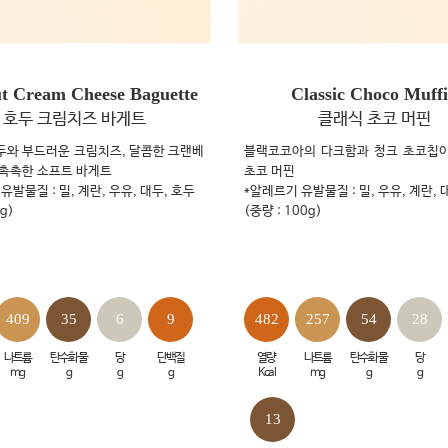
t Cream Cheese Baguette
Classic Choco Muff
호두 크림치즈 바게트
클래식 초코 머핀
두와 부드러운 크림치즈, 달콤한 크랜베
블랙코코아의 다크함과 청크 초코칩
 촉촉한 소프트 바게트
초코 머핀
유발물질 : 밀, 계란, 우유, 대두, 호두
*알레르기 유발물질 : 밀, 우유, 계란, 
g)
(중량 : 100g)
409
35
6
9
482
257
54
28
나트륨
탄수화물
당
단백질
열량
나트륨
탄수화물
당
mg
g
g
g
Kcal
mg
g
g
13