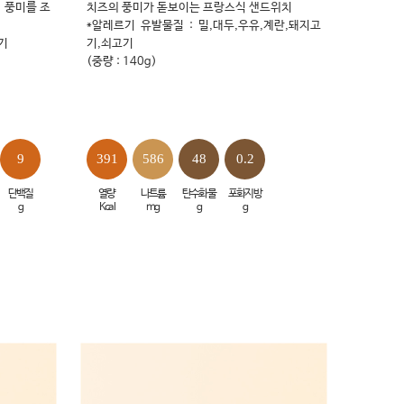
 풍미를 조
치즈의 풍미가 돋보이는 프랑스식 샌드위치
*알레르기 유발물질 : 밀,대두,우유,계란,돼지고
고기
기,쇠고기
(중량 : 140g)
9
391
586
48
0.2
단백질
열량
나트륨
탄수화물
포화지방
g
Kcal
mg
g
g