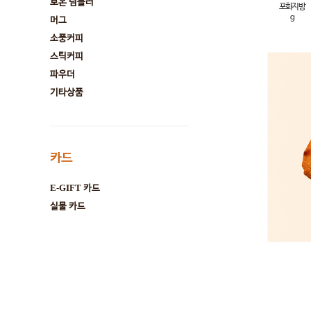
보온 텀블러
포화지방
g
머그
소풍커피
스틱커피
파우더
기타상품
카드
E-GIFT 카드
실물 카드