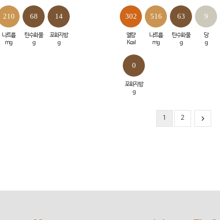
210
68
14
302
516
63
9
나트륨
탄수화물
포화지방
열량
나트륨
탄수화물
당
mg
g
g
Kcal
mg
g
g
0
포화지방
g
1
2