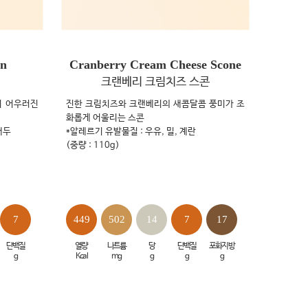
in
Cranberry Cream Cheese Scone
크랜베리 크림치즈 스콘
이 어우러진
진한 크림치즈와 크랜베리의 새콤달콤 풍미가 조
화롭게 어울리는 스콘
대두
*알레르기 유발물질 : 우유, 밀, 계란
(중량 : 110g)
7
449
502
14
7
17
단백질
열량
나트륨
당
단백질
포화지방
g
Kcal
mg
g
g
g