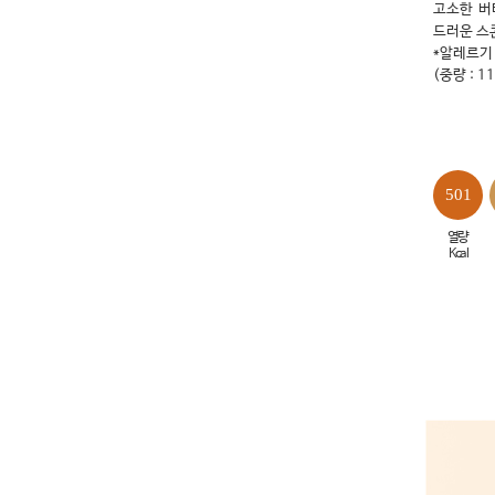
고소한 버
드러운 스
*알레르기 
(중량 : 1
501
열량
Kcal