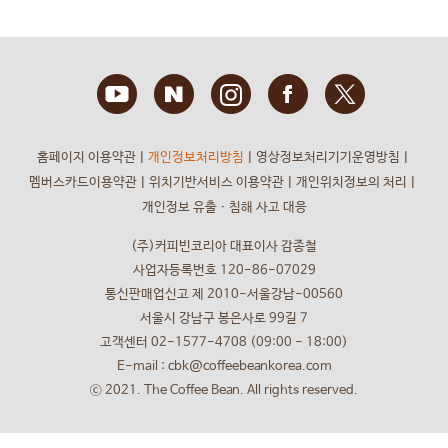
인으로, 다음과 같이 구분됩니다.
가. 개인회원 - 대한민국 국적을 가진 개인
나. 재외국인회원-대한민국 내에 거주하고 있는 외국인등록번호를
가지고 있는 개인외국인
2. “비회원”이란 회원등록을 하지 않고 회사의 서비스를 제한적으로
이용하는 자를 말합니다.
3. “이용자”란 회사에 접속하여 약관에 따라 회사가 제공하는 서비스
를 이용하는 모든 회원 및 비회원을 말합니다.
홈페이지 이용약관
ㅣ
개인정보처리방침
ㅣ
영상정보처리기기운영방침
ㅣ
4. “펫” 회원이 등록한 반려동물을 말합니다.
멤버스카드이용약관
ㅣ
위치기반서비스 이용약관
ㅣ
개인위치정보의 처리
ㅣ
5. “CoffeeBean Card”는 회사가 정의한 기술사양에 따라 회사가 인
개인정보 유출ㆍ침해 사고 대응
증한 Chip 또는 Application을 내장하고 CoffeeBean Card 브랜드를
부착한 모바일상품권임과 동시에 회원이 “콩”을 적립하여 서비스를 정
(주)커피빈코리아 대표이사 감종철
상적으로 이용할 수 있도록 회사가 승인한 카드로서 회사가 발급합니다.
6. “콩”이란 커피빈 멤버스 클럽(CoffeeBean Members Club) 회원
사업자등록번호 120-86-07029
이 회사의 상품을 구입할 경우 회사가 고지한 ‘커피빈 멤버스 카드 이용
통신판매업신고 제 2010-서울강남-00560
약관 및 방침’에 따라 부여되는 혜택입니다.
서울시 강남구 봉은사로 99길 7
7. “커피빈 멤버스 클럽(CoffeeBean Members Club) 회원”이란 회
고객센터 02-1577-4708 (09:00 - 18:00)
원의 CoffeeBean Card를 회사의 인터넷사이트나 모바일 어플리케이
E-mail : cbk@coffeebeankorea.com
션에 등록한 자를 말합니다. 커피빈 멤버스 클럽 회원의 권한 및 이용 관
련 규정은 “커피빈 멤버스 카드 이용약관”에 따릅니다. 커피빈 멤버스
ⓒ 2021. The Coffee Bean. All rights reserved.
클럽 회원에 관하여 본 약관과 “커피빈 멤버스 카드 이용약관 “이 내용
상 충돌할 경우 본 약관이 우선합니다.