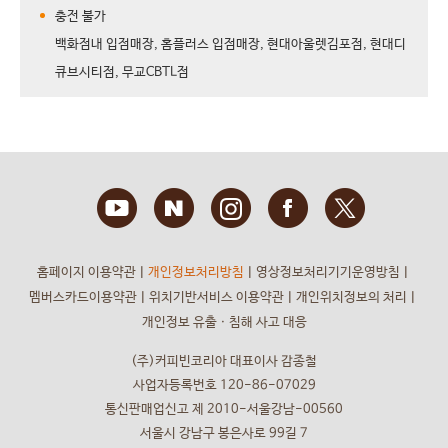
충전 불가
백화점내 입점매장, 홈플러스 입점매장, 현대아울렛김포점, 현대디
큐브시티점, 무교CBTL점
홈페이지 이용약관
ㅣ
개인정보처리방침
ㅣ
영상정보처리기기운영방침
ㅣ
멤버스카드이용약관
ㅣ
위치기반서비스 이용약관
ㅣ
개인위치정보의 처리
ㅣ
개인정보 유출ㆍ침해 사고 대응
(주)커피빈코리아 대표이사 감종철
사업자등록번호 120-86-07029
통신판매업신고 제 2010-서울강남-00560
서울시 강남구 봉은사로 99길 7