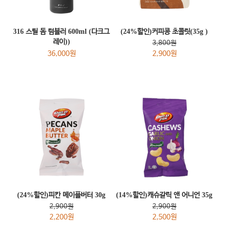
316 스틸 돔 텀블러 600ml (다크그
(24%할인)커피콩 초콜릿(35g )
레이))
3,800원
36,000원
2,900원
(24%할인)피칸 메이플버터 30g
(14%할인)캐슈갈릭 앤 어니언 35g
2,900원
2,900원
2,200원
2,500원