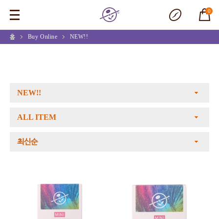
0
홈
Buy Online
NEW!!
NEW!!
ALL ITEM
최신순