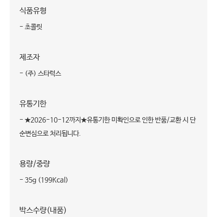
식품유형
- 초콜릿
제조자
- (주) 스타럭스
유통기한
- ★2026-10-12까지★유통기한 미확인으로 인한 반품/교환 시 단
순변심으로 처리됩니다.
용량/중량
- 35g (199Kcal)
박스수량(내품)