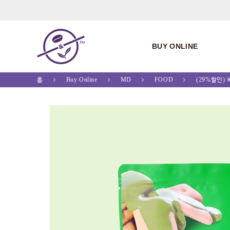
BUY ONLINE
홈
Buy Online
MD
FOOD
(29%할인) 