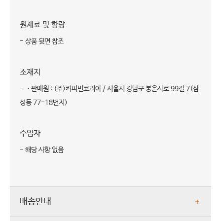
원재료 및 함량
- 상품 뒷면 참조
소재지
- ㆍ판매원 : (주)커피빈코리아 / 서울시 강남구 봉은사로 99길 7(삼
성동 77-18번지)
수입자
- 해당 사항 없음
배송안내