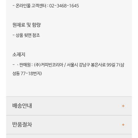
- 온라인몰 고객센터 : 02-3468-1645
원재료 및 함량
- 상품 뒷면 참조
소재지
- ㆍ판매원 : (주)커피빈코리아 / 서울시 강남구 봉은사로 99길 7(삼
성동 77-18번지)
배송안내
반품절차