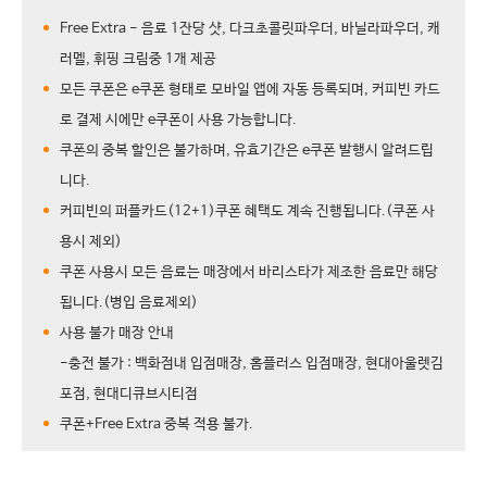
Free Extra - 음료 1잔당 샷, 다크초콜릿파우더, 바닐라파우더, 캐
러멜, 휘핑 크림중 1개 제공
모든 쿠폰은 e쿠폰 형태로 모바일 앱에 자동 등록되며, 커피빈 카드
로 결제 시에만 e쿠폰이 사용 가능합니다.
쿠폰의 중복 할인은 불가하며, 유효기간은 e쿠폰 발행시 알려드립
니다.
커피빈의 퍼플카드(12+1)쿠폰 혜택도 계속 진행됩니다.(쿠폰 사
용시 제외)
쿠폰 사용시 모든 음료는 매장에서 바리스타가 제조한 음료만 해당
됩니다.(병입 음료제외)
사용 불가 매장 안내
-충전 불가 : 백화점내 입점매장, 홈플러스 입점매장, 현대아울렛김
포점, 현대디큐브시티점
쿠폰+Free Extra 중복 적용 불가.